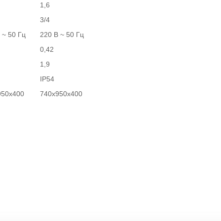
1,6
3/4
 ~ 50 Гц
220 В ~ 50 Гц
0,42
1,9
IP54
950х400
740х950х400