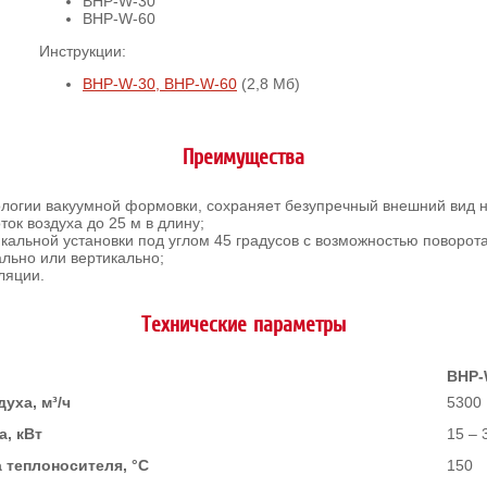
BHP-W-30
BHP-W-60
Инструкции:
BHP-W-30, BHP-W-60
(2,8 Мб)
Преимущества
логии вакуумной формовки, сохраняет безупречный внешний вид н
к воздуха до 25 м в длину;
альной установки под углом 45 градусов с возможностью поворота
ально или вертикально;
ляции.
Технические параметры
BHP-
уха, м³/ч
5300
, кВт
15 – 
 теплоносителя, °С
150