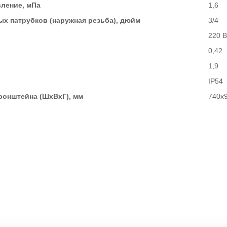
ление, мПа
1,6
х патрубков (наружная резьба), дюйм
3/4
220 В
0,42
1,9
IP54
ронштейна (ШхВхГ), мм
740х